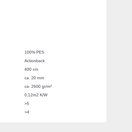
100% PES
Actionback
400 cm
ca. 20 mm
ca. 2600 gr/m²
0,12m2 K/W
>5
>4