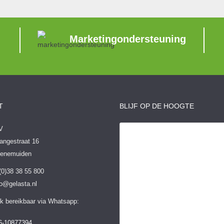
Marketingondersteuning
T
BLIJF OP DE HOOGTE
V
angestraat 16
Genemuiden
 (0)38 38 55 800
fo@gelasta.nl
k bereikbaar via Whatsapp:
6-10877394