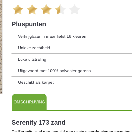
Pluspunten
Verkrijgbaar in maar liefst 18 kleuren
Unieke zachtheid
Luxe uitstraling
Uitgevoerd met 100% polyester garens
Geschikt als karpet
OMSCHRIJVING
Serenity 173 zand
De Serenity is al geruime tijd een vaste waarde binnen onze tapij