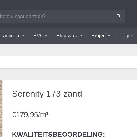
Laminaat
PVC
Floorward
Project
Trap
Serenity 173 zand
€179,95/m¹
KWALITEITSBEOORDELING: