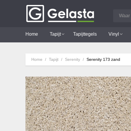
Home
Tapijt
Tapijttegels
Vinyl
Home
Tapijt
Serenity
Serenity 173 zand