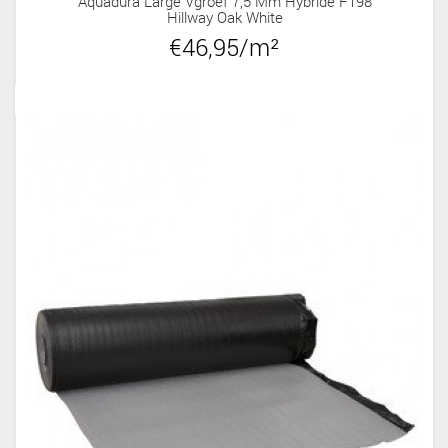
Aquadura Large Vgroef 7,5 Mm Hybride F198
Hillway Oak White
€46,95/m²