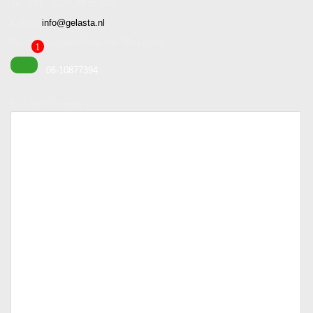
Tel: +31 - (0)38 38 55 800
E-mail:
info@gelasta.nl
We zijn ook bereikbaar via Whatsapp:
06-10877394
Blijf op de hoogte