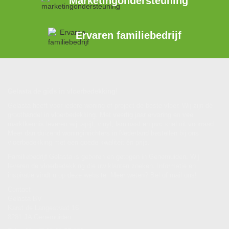
Marketingondersteuning
Ervaren familiebedrijf
Gelasta de gids in vloerbedekking!
Gelasta heeft voor iedere woning of project de beste vloer. Wij zijn dé
groothandel in vloerbedekking. Met veertig jaar ervaring en veel
marktkennis leveren wij tapijt, vinyl, laminaat en pvc snel uit voorraad.
Meer dan duizend woninginrichters in Nederland bestellen bij ons
vloerbedekking met een goede kwaliteit én prijs.
Familiebedrijf Gelasta is geboren en getogen in Genemuiden. Wij
leveren de vloerbedekking die uw klanten zoeken. Informatie en
inspiratie vindt u op deze website. Meer weten? Bel of mail ons!
Contact
Gelasta BV
Karst de Langestraat 16
8281 JA Genemuiden