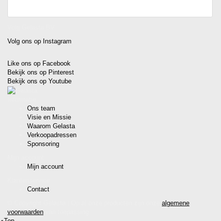
Volg Gelasta BV
Volg ons op Instagram
Like ons op Facebook
Bekijk ons op Pinterest
Bekijk ons op Youtube
Informatie
Ons team
Visie en Missie
Waarom Gelasta
Verkoopadressen
Sponsoring
Mijn account
Mijn account
Klantenservice
Contact
© Copyright Gelasta | Op al onze producten zijn onze
algemene
voorwaarden
van toepassing.
Top