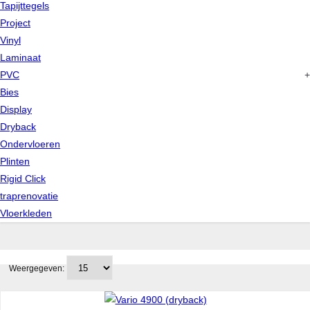
Tapijttegels
Project
Vinyl
Laminaat
PVC
+
Bies
Display
Dryback
Ondervloeren
Plinten
Rigid Click
traprenovatie
Vloerkleden
Weergegeven: