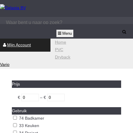
Menu
Zoeken
Dealerportal
Home
Mijn Account
PVC
Dryback
Vario
Prijs
€
–
€
Gebruik
74
Badkamer
33
Keuken