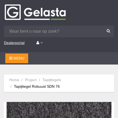
Dealerportal
MENU
Home
Project
Tapijttegels
Tapijttegel Robuust SDN 76