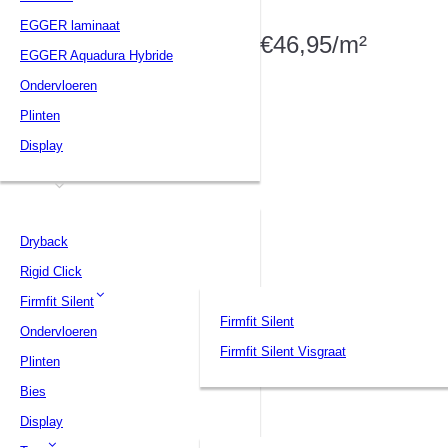
EGGER laminaat
€46,95/m²
EGGER Aquadura Hybride
Ondervloeren
Plinten
Display
PVC
Dryback
Rigid Click
Firmfit Silent
Firmfit Silent
Ondervloeren
Firmfit Silent Visgraat
Plinten
Bies
Display