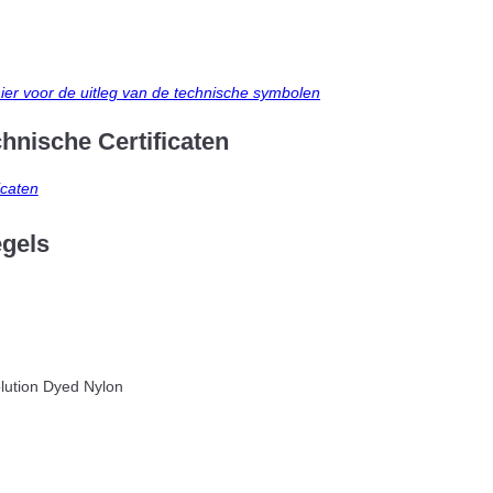
hier voor de uitleg van de technische symbolen
hnische Certificaten
icaten
egels
ution Dyed Nylon