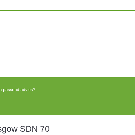
een passend advies?
lasgow SDN 70