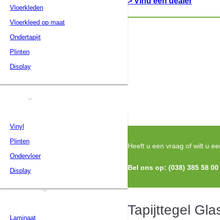
> Vind een dealer
Vloerkleden
Vloerkleed op maat
Ondertapijt
Plinten
Display
Tapijttegels
Vinyl
Vinyl
Plinten
Heeft u een vraag of wilt u 
Ondervloer
Bel ons op: (038) 385 58 00
Display
Laminaat
Tapijttegel G
Laminaat