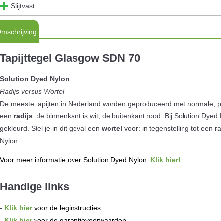
Slijtvast
mschrijving
Tapijttegel Glasgow SDN 70
Solution Dyed Nylon
Radijs versus Wortel
De meeste tapijten in Nederland worden geproduceerd met normale, po
een
radijs
: de binnenkant is wit, de buitenkant rood. Bij Solution Dy
gekleurd. Stel je in dit geval een
wortel
voor: in tegenstelling tot een r
Nylon.
Voor meer informatie over Solution Dyed Nylon.
Klik hier!
Handige links
-
Klik hier
voor de leginstructies
-
Klik hier
voor de garantievoorwaarden