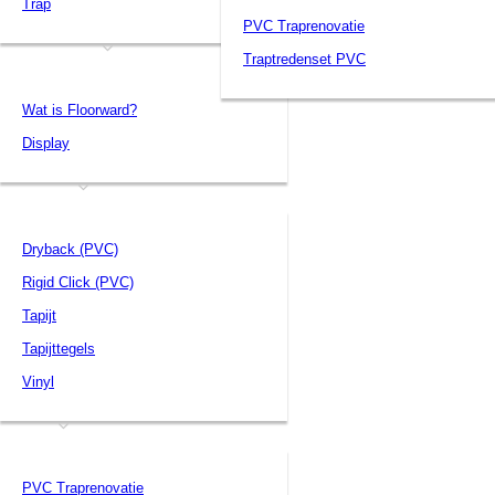
Trap
PVC Traprenovatie
Floorward
Traptredenset PVC
Wat is Floorward?
Display
Project
Dryback (PVC)
Rigid Click (PVC)
Tapijt
Tapijttegels
Vinyl
Trap
PVC Traprenovatie