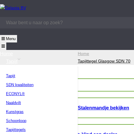
Menu
Home
Home
Tapijttegel Glasgow SDN 70
Tapijt
Tapijt
SDN kwaliteiten
ECONYL®
Naaldvilt
Stalenmandje bekijken
Kunstgras
Schoonloop
Tapijttegels