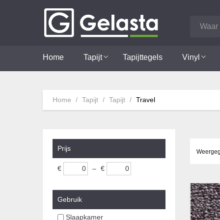
Home
Tapijt
Tapijttegels
Vinyl
Home
Tapijt
Tapijt
Travel
Prijs
Weergeg
€
–
€
Gebruik
Slaapkamer