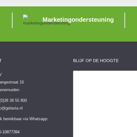
Marketingondersteuning
T
BLIJF OP DE HOOGTE
V
angestraat 16
Genemuiden
 (0)38 38 55 800
fo@gelasta.nl
k bereikbaar via Whatsapp:
6-10877394