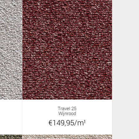
Travel 25
Wijnrood
€149,95/m¹