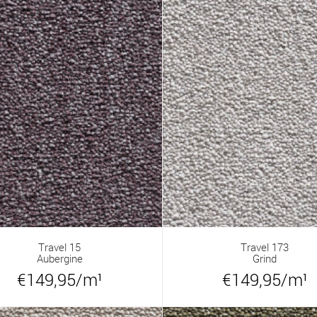
Travel 15
Travel 173
Aubergine
Grind
€149,95/m¹
€149,95/m¹