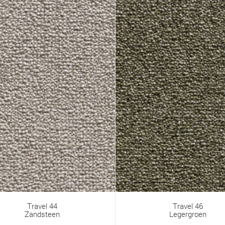
Travel 44
Travel 46
Zandsteen
Legergroen