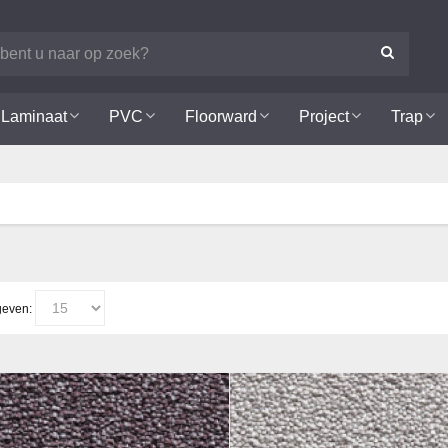
Laminaat
PVC
Floorward
Project
Trap
even: