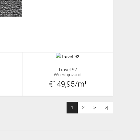
Travel 92
Woestijnzand
€149,95/m¹
1
2
>
>|