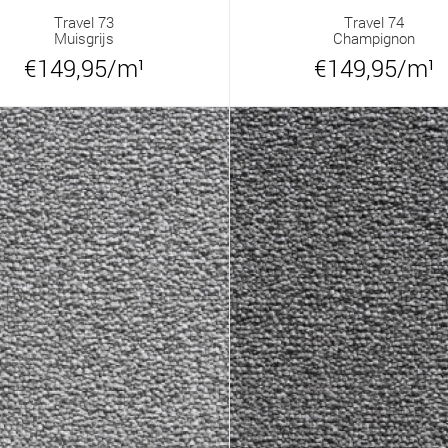
Travel 73
Travel 74
Muisgrijs
Champignon
€149,95/m¹
€149,95/m¹