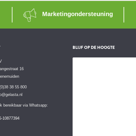
Marketingondersteuning
T
BLIJF OP DE HOOGTE
V
angestraat 16
Genemuiden
 (0)38 38 55 800
fo@gelasta.nl
k bereikbaar via Whatsapp:
6-10877394