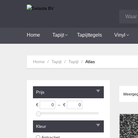
Home
Tapijt
Tapijttegels
Vinyl
Home
Tapijt
Tapijt
Atlas
Prijs
Weergeg
€
–
€
Kleur
Antractiet