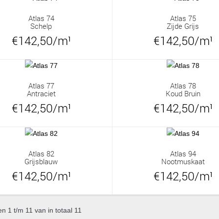
Atlas 74
Atlas 75
Schelp
Zijde Grijs
€142,50/m¹
€142,50/m¹
Atlas 77
Atlas 78
Antraciet
Koud Bruin
€142,50/m¹
€142,50/m¹
Atlas 82
Atlas 94
Grijsblauw
Nootmuskaat
€142,50/m¹
€142,50/m¹
 1 t/m 11 van in totaal 11