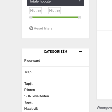
Totale hoogte
–
CATEGORIEËN
Floorward
Trap
Tapijt
-
Plinten
SDN kwaliteiten
Tapijt
Weergeven
Naaldvilt