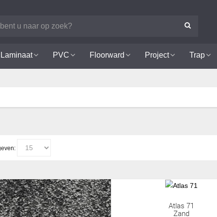
Laminaat
PVC
Floorward
Project
Trap
even:
Atlas 71
Zand