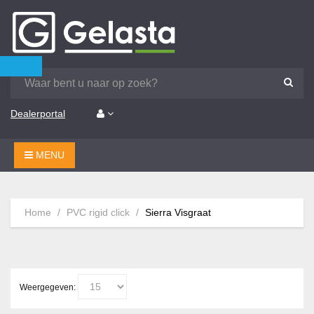
Dealerportal
MENU
Home
PVC rigid click
Sierra Visgraat
Weergegeven: