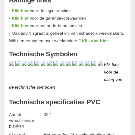
Handige links
-
Klik hier
voor de leginstructies
-
Klik hier
voor de garantievoorwaarden
-
Klik hier
voor het onderhoudsadvies
- Oakland Visgraat is geheel vrij van schadelijk weekmakers.
Wilt u meer weten over weekmakers?
Klik dan hier
.
Technische Symbolen
Klik hier
voor de
uitleg van
de technische symbolen
Technische specificaties PVC
Aantal
32 *
verschillende
planken
* Let op!
Het betreffen 16 unieke planken. Het