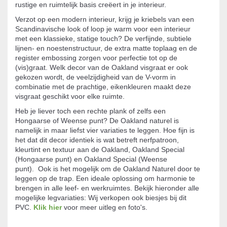
rustige en ruimtelijk basis creëert in je interieur.
Verzot op een modern interieur, krijg je kriebels van een
Scandinavische look of loop je warm voor een interieur
met een klassieke, statige touch? De verfijnde, subtiele
lijnen- en noestenstructuur, de extra matte toplaag en de
register embossing zorgen voor perfectie tot op de
(vis)graat. Welk decor van de Oakland visgraat er ook
gekozen wordt, de veelzijdigheid van de V-vorm in
combinatie met de prachtige, eikenkleuren maakt deze
visgraat geschikt voor elke ruimte.
Heb je liever toch een rechte plank of zelfs een
Hongaarse of Weense punt? De Oakland naturel is
namelijk in maar liefst vier variaties te leggen. Hoe fijn is
het dat dit decor identiek is wat betreft nerfpatroon,
kleurtint en textuur aan de Oakland, Oakland Special
(Hongaarse punt) en Oakland Special (Weense
punt). Ook is het mogelijk om de Oakland Naturel door te
leggen op de trap. Een ideale oplossing om harmonie te
brengen in alle leef- en werkruimtes. Bekijk hieronder alle
mogelijke legvariaties:
Wij verkopen ook biesjes bij dit
PVC.
Klik hier
voor meer uitleg en foto's.