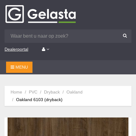
Dealerportal
MENU
Home
PVC
Dryback
Oakland
Oakland 6103 (dryback)