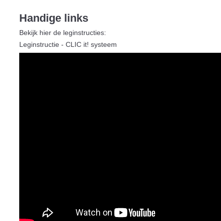
Handige links
Bekijk hier de leginstructies:
Leginstructie - CLIC it! systeem