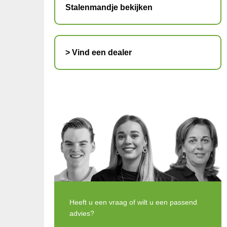
Stalenmandje bekijken
> Vind een dealer
Heeft u een vraag of wilt u een passend
advies?