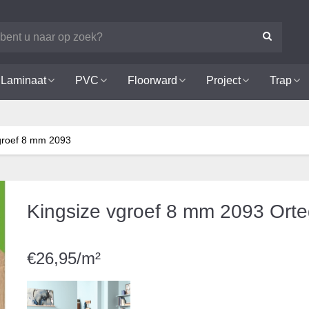
Laminaat
PVC
Floorward
Project
Trap
groef 8 mm 2093
Kingsize vgroef 8 mm 2093 Ort
€26,95/m²