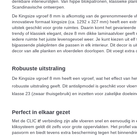
denkbare interieurstijlen. Van hippe blokpatronen, klassieke plank
Scandinavische ontwerpen.
De Kingsize vgroef 8 mm is afkomstig van de gerenommeerde vlo
innovatieve formaat kingsize (ca. 1292 x 327 mm) heeft een extra 
uitstek geschikt voor grote ruimtes. Daarin komt het gevarieerd
trendy of klassiek elegant, deze 8 mm dikke laminaatvloer geeft
iedere ruimte het juiste levensgevoel weer. Je kunt kiezen uit e
bijpassende plakplinten die passen in elk interieur. Dit decor is 
decor van alle planken en vloerdelen doorlopen. Dit voegt extra 
Robuuste uitstraling
De Kingsize vgroef 8 mm heeft een vgroef, wat het effect van he
robuuste uitstraling geeft. Dit antislipmodel is geschikt voor vl
klasse 23 (zwaar thuisgebruik) en inzetten voor zakelijke doelei
Perfect in elkaar gezet
Met de CLIC
it!
verbinding zijn alle vloeren snel en eenvoudig in
kliksysteem geldt dit zelfs voor grote oppervlakten. Het profiel 
pasvorm en biedt tevens extra bescherming tegen het binnendr