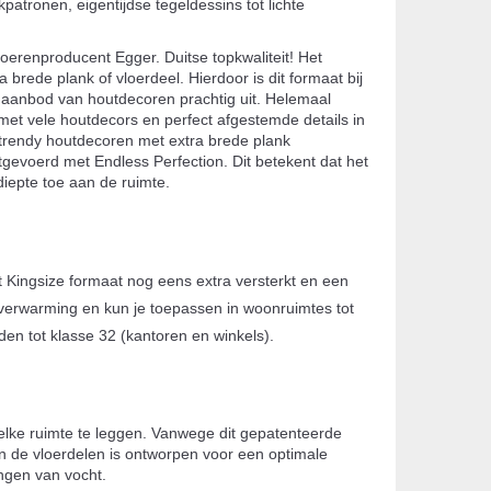
patronen, eigentijdse tegeldessins tot lichte
erenproducent Egger. Duitse topkwaliteit! Het
brede plank of vloerdeel. Hierdoor is dit formaat bij
e aanbod van houtdecoren prachtig uit. Helemaal
 met vele houtdecors en perfect afgestemde details in
lf trendy houtdecoren met extra brede plank
uitgevoerd met Endless Perfection. Dit betekent dat het
diepte toe aan de ruimte.
t Kingsize formaat nog eens extra versterkt en een
oerverwarming en kun je toepassen in woonruimtes tot
nden tot klasse 32 (kantoren en winkels).
 elke ruimte te leggen. Vanwege dit gepatenteerde
van de vloerdelen is ontworpen voor een optimale
ingen van vocht.