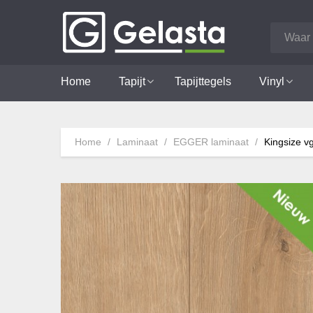
Home
Tapijt
Tapijttegels
Vinyl
Home
Laminaat
EGGER laminaat
Kingsize v