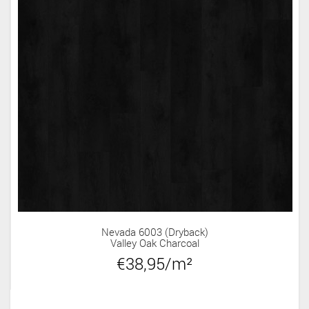
Nevada 6003 (dryback)
Valley Oak Charcoal
€38,95/m²