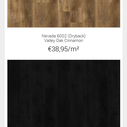
Nevada 6002 (dryback)
Valley Oak Cinnamon
€38,95/m²