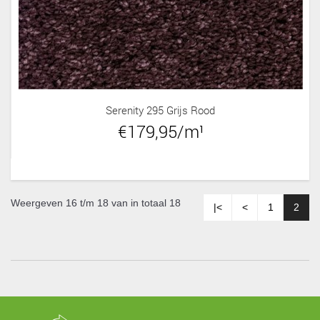
Serenity 295 Grijs Rood
€179,95/m¹
Weergeven 16 t/m 18 van in totaal 18
|<
<
1
2